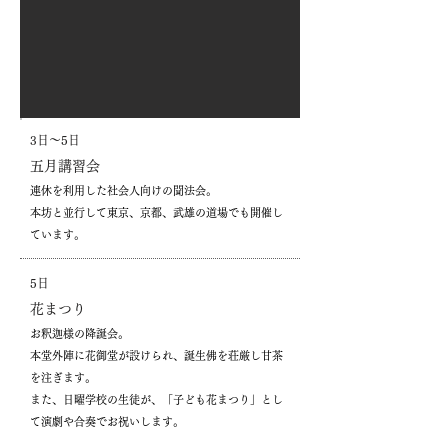
3日〜5日
​五月講習会
連休を利用した社会人向けの聞法会。
本坊と並行して東京、京都、武雄の道場でも開催し
ています。
5日
花まつり
お釈迦様の降誕会。
本堂外陣に花御堂が設けられ、誕生佛を荘厳し甘茶
を注ぎます。
また、日曜学校の生徒が、「子ども花まつり」とし
て演劇や合奏でお祝いします。