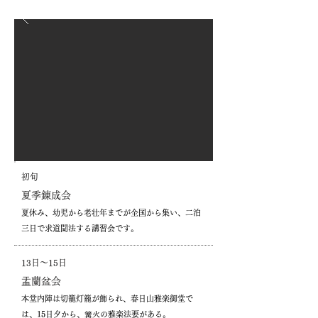
初旬
夏季錬成会
夏休み、幼児から老壮年までが全国から集い、二泊
三日で求道聞法する講習会です。
13日〜15日
​盂蘭盆会
本堂内陣は切籠灯籠が飾られ、春日山雅楽御堂で
は、15日夕から、篝火の雅楽法要がある。