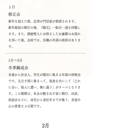
１日
修正会
新年を迎えた朝、近郊の門信徒が参詣されます。
新年最初の勤行の後、『御文』一帖目一通を拝聴し
ます。また、親鸞聖人にお供えしたお屠蘇のお流れ
を頂いた後、会座では、住職の年頭の挨拶がありま
す。
1日〜3日
冬季錬成会
各地から社会人、学生が聞法に集まる年頭の研修会
です。元旦夕刻に集まって、寝食を共にして「己れ
に会い、他人に遭い、佛に遇う」がテーマとなりま
す。この期間は、社会が動き出す前に勤行、法話、
座談会などに、幼児から老壮年までが集う、求道中
心の貴重な３日間です。
2月