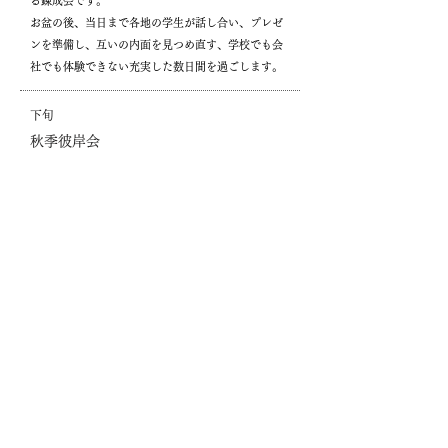
る錬成会です。
お盆の後、当日まで各地の学生が話し合い、プレゼ
ンを準備し、互いの内面を見つめ直す、学校でも会
社でも体験できない充実した数日間を過ごします。
下旬
秋季彼岸会
春の彼岸同様に、法座を開催します。
下旬〜
10月初旬
大掃除
10月