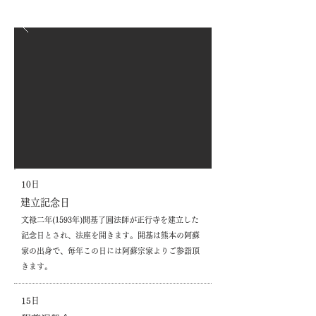
10日
建立記念日
文禄二年(1593年)開基了圓法師が正行寺を建立した
記念日とされ、法座を開きます。開基は熊本の阿蘇
家の出身で、毎年この日には阿蘇宗家よりご参詣頂
きます。
15日