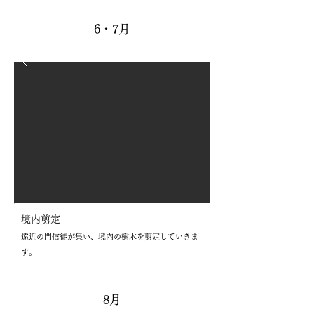
6・7月
境内剪定
遠近の門信徒が集い、境内の樹木を剪定していきま
す。
8月