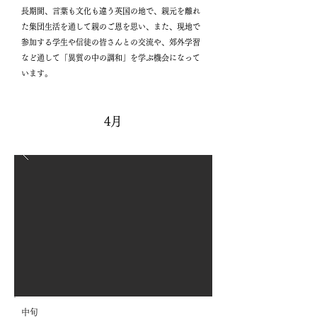
長期間、言葉も文化も違う英国の地で、親元を離れ
た集団生活を通して親のご恩を思い、また、現地で
参加する学生や信徒の皆さんとの交流や、郊外学習
など通して「異質の中の調和」を学ぶ機会になって
います。
4月
中旬