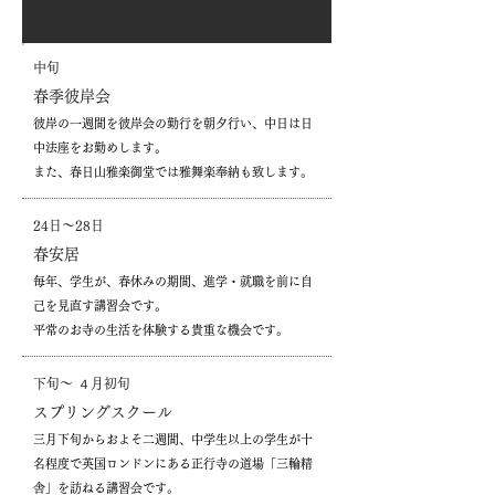
中旬
​春季彼岸会
彼岸の一週間を彼岸会の勤行を朝夕行い、中日は日
中法座をお勤めします。
また、春日山雅楽御堂では雅舞楽奉納も致します。
24日〜28日
春安居
毎年、学生が、春休みの期間、進学・就職を前に自
己を見直す講習会です。
平常のお寺の生活を体験する貴重な機会です。
下旬〜
４月初旬
スプリングスクール
三月下旬からおよそ二週間、中学生以上の学生が十
名程度で英国ロンドンにある正行寺の道場「三輪精
舎」を訪ねる講習会です。