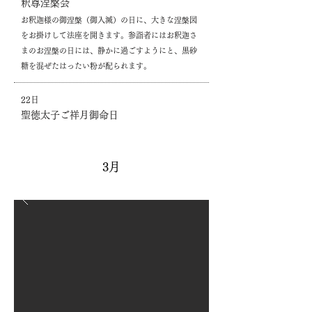
釈尊涅槃会
お釈迦様の御涅槃（御入滅）の日に、大きな涅槃図
をお掛けして法座を開きます。参詣者にはお釈迦さ
まのお涅槃の日には、静かに過ごすようにと、黒砂
糖を混ぜたはったい粉が配られます。
22日
聖徳太子ご祥月御命日
3月