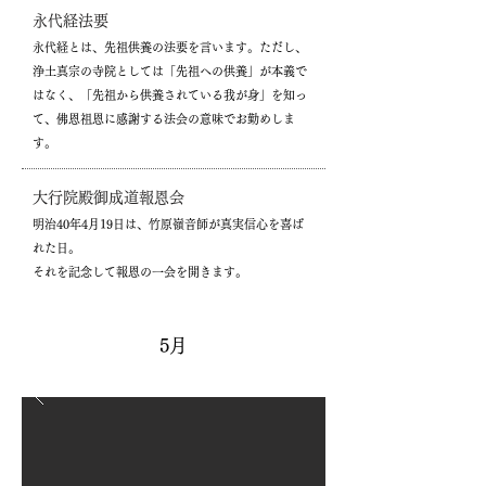
永代経法要
永代経とは、先祖供養の法要を言います。ただし、
浄土真宗の寺院としては「先祖への供養」が本義で
はなく、「先祖から供養されている我が身」を知っ
て、佛恩祖恩に感謝する法会の意味でお勤めしま
す。
大行院殿御成道報恩会
明治40年4月19日は、竹原嶺音師が真実信心を喜ば
れた日。
それを記念して報恩の一会を開きます。
5月