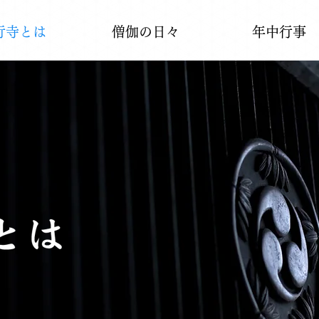
行寺とは
僧伽の日々
年中行事