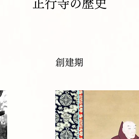
正行寺の歴史
​創建期