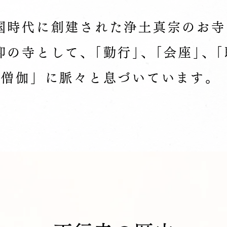
国時代に創建された浄土真宗のお寺
の寺として、｢勤行｣、｢会座｣、｢
「僧伽」に脈々と息づいています。