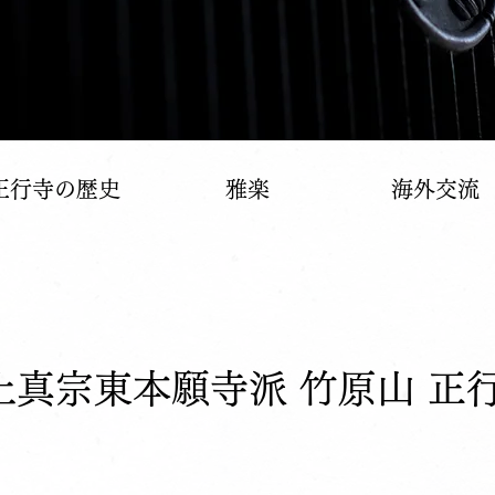
正行寺の歴史
雅楽
海外交流
土真宗東本願寺派 竹原山 正