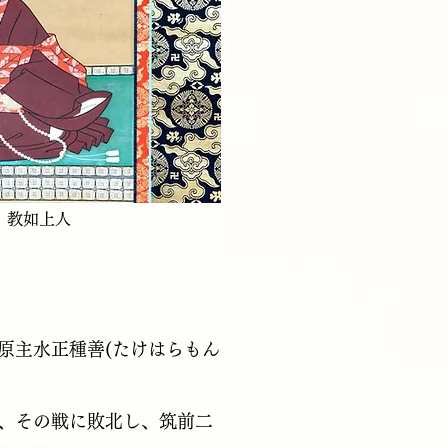
 教如上人
原主水正種善(たけはらもん
、その戦に敗北し、筑前二