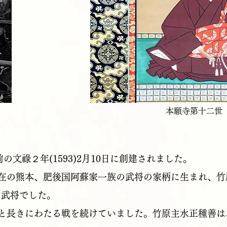
本願寺第十二世
の文祿２年(1593)2月10日に創建されました。
在の熊本、肥後国阿蘇家一族の武将の家柄に生まれ、竹
う武将でした。
と長きにわたる戦を続けていました。竹原主水正種善は