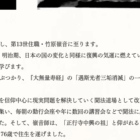
承し、第13世住職・竹原嶺音に至ります。
。明治期、日本の国の変化と同様に復興の気運に燃えて
学びます。
にぶつかり、『大無量寿経』の「遇斯光者三垢消滅」の
を信仰中心に現実問題を解決していく聞法道場として改
集い、毎朝の勤行会座や年に数回の講習会などで聞法に
た。そして、嶺音師は、「正行寺中興の祖」と仰がれる
2日、76歳で往生を遂げました。