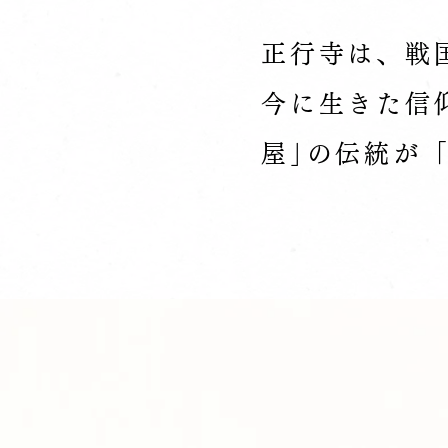
正行寺は、戦
今に生きた信仰
屋｣
の伝統が