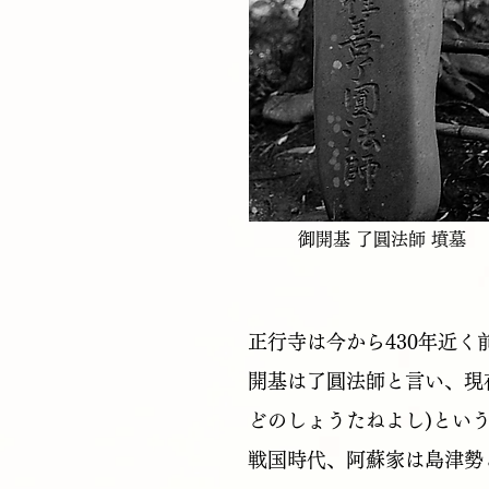
御開基 了圓法師 墳墓
正行寺は今から430年近く前
開基は了圓法師と言い、現
どのしょうたねよし)とい
戦国時代、阿蘇家は島津勢