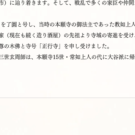
市）に辿り着きます。そして、戦乱で多くの家臣や仲間
は、法名を了圓と号し、当時の本願寺の御法主であった教如
家（現在も続く造り酒屋）の先祖より寺域の寄進を受け
尊の木佛と寺号「正行寺」を申し受けました。
、第三世玄周師は、本願寺15世・常如上人の代に大谷派に