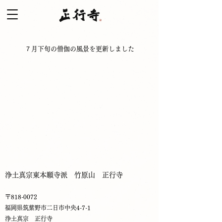
７月下旬の僧伽の風景を更新しました
浄土真宗東本願寺派 竹原山 正行寺
〒818-0072
福岡県筑紫野市二日市中央4-7-1
​浄土真宗 正行寺